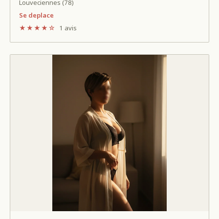
Louveciennes (78)
Se deplace
★★★★☆
1 avis