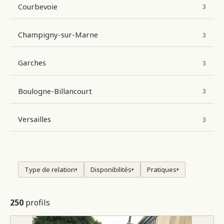
Courbevoie
3
Champigny-sur-Marne
3
Garches
3
Boulogne-Billancourt
3
Versailles
3
Type de relation
Disponibilités
Pratiques
▾
▾
▾
250
profils